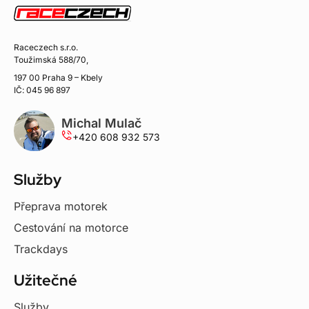
Raceczech s.r.o.
Toužimská 588/70,
197 00 Praha 9 – Kbely
IČ: 045 96 897
Michal Mulač
+420 608 932 573
Služby
Přeprava motorek
Cestování na motorce
Trackdays
Užitečné
Služby