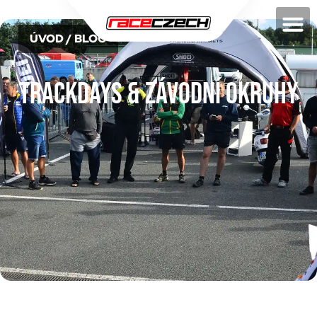
ÚVOD
/ BLOG
Trackdays & závodní okruhy