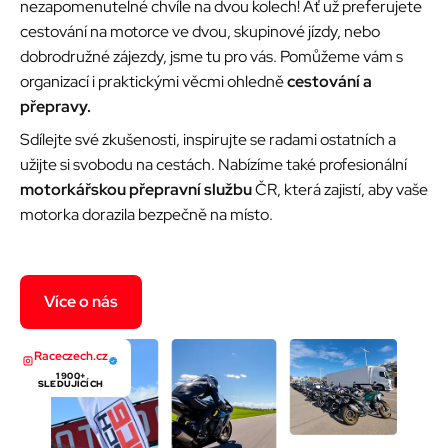
nezapomenutelné chvíle na dvou kolech! Ať už preferujete
cestování na motorce ve dvou, skupinové jízdy, nebo
dobrodružné zájezdy, jsme tu pro vás. Pomůžeme vám s
organizací i praktickými věcmi ohledně
cestování a
přepravy.
Sdílejte své zkušenosti, inspirujte se radami ostatních a
užijte si svobodu na cestách. Nabízíme také profesionální
motorkářskou přepravní službu
ČR, která zajistí, aby vaše
motorka dorazila bezpečně na místo.
Více o nás
Raceczech.cz
1 900+
SLEDUJÍCÍCH