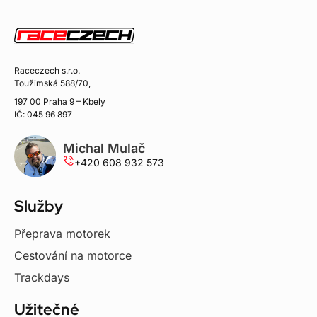
Raceczech s.r.o.
Toužimská 588/70,
197 00 Praha 9 – Kbely
IČ: 045 96 897
Michal Mulač
+420 608 932 573
Služby
Přeprava motorek
Cestování na motorce
Trackdays
Užitečné