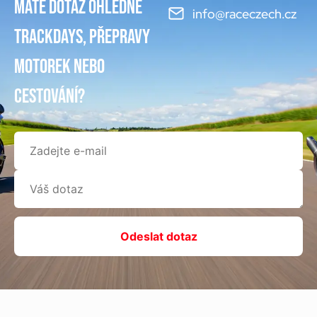
Máte dotaz ohledně
info@raceczech.cz
trackdays, přepravy
motorek nebo
cestování?