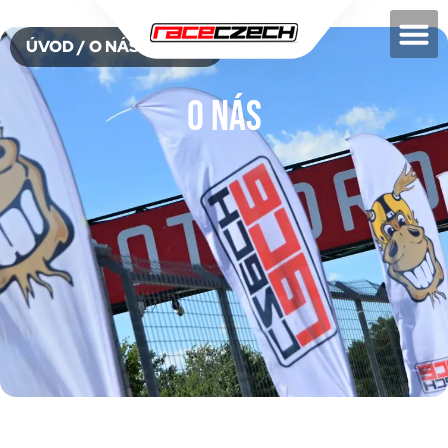
ÚVOD
/ O NÁS
O nás