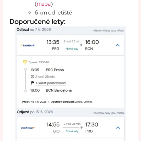
(
mapa
)
6 km od letiště
Doporučené lety: