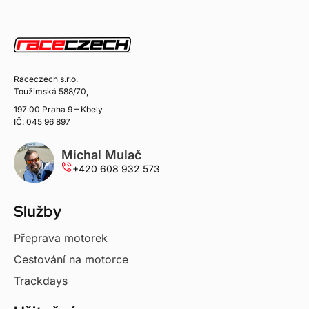
Raceczech s.r.o.
Toužimská 588/70,
197 00 Praha 9 – Kbely
IČ: 045 96 897
Michal Mulač
+420 608 932 573
Služby
Přeprava motorek
Cestování na motorce
Trackdays