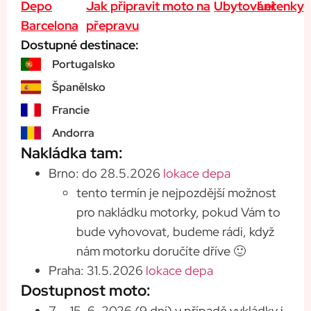
Depo
Jak připravit moto na
Ubytování
Letenky
Barcelona
přepravu
Dostupné destinace:
Portugalsko
Španělsko
Francie
Andorra
Nakládka tam:
Brno: do 28.5.2026
lokace depa
tento termín je nejpozdější možnost
pro nakládku motorky, pokud Vám to
bude vyhovovat, budeme rádi, když
nám motorku doručíte dříve 🙂
Praha: 31.5.2026
lokace depa
Dostupnost moto:
7. – 15. 6. 2026 (9 dní) v případě vykládky i